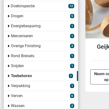
Doekinspectie
12
Drogen
5
Energiebesparing
1
Merceriseren
1
Geij
Overige Finishing
3
Rond Breisels
1
Snijden
1
Neem co
Toebehoren
1
op
Verpakking
1
Verven
6
Wassen
2