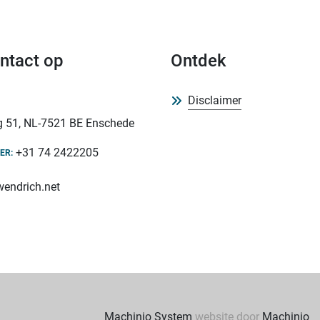
ntact op
Ontdek
Disclaimer
 51, NL-7521 BE Enschede
+31 74 2422205
ER:
endrich.net
Machinio System
website door
Machinio