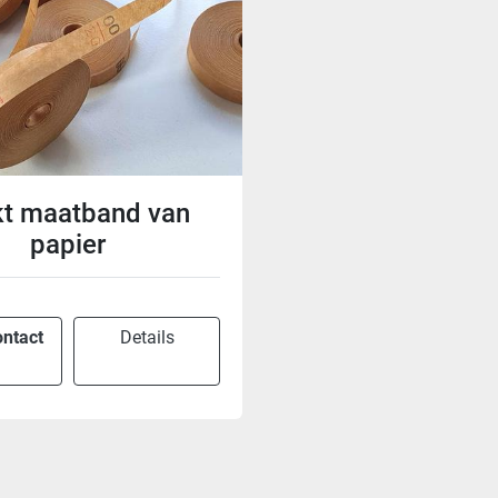
kt maatband van
papier
ntact
Details