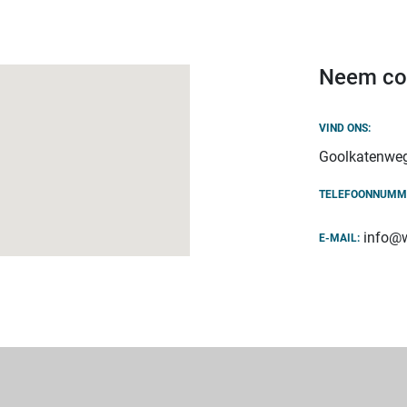
Neem co
VIND ONS:
Goolkatenweg
TELEFOONNUMM
info@w
E-MAIL: