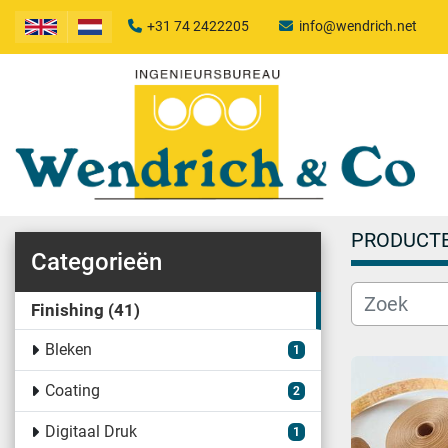
+31 74 2422205
info@wendrich.net
PRODUCT
Categorieën
Finishing
41
Bleken
1
Coating
2
Digitaal Druk
1